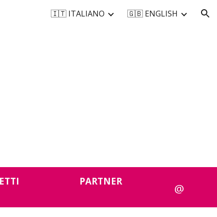
🇮🇹 ITALIANO
🇬🇧 ENGLISH
ion
ETTI
PARTNER
@